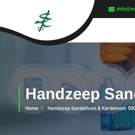
info@so
Schoonmaakdiensten Delft, Den Haag en
Rijswijk
Handzeep San
Home
Handzeep Sandelhout & Kardemom 500