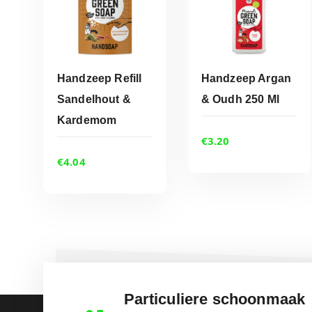
Handzeep Refill
Handzeep Argan
Sandelhout &
& Oudh 250 Ml
Kardemom
ADD TO CART
ADD TO CART
€
3.20
€
4.04
Particuliere schoonmaak