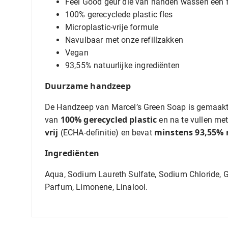
Feel Good geur die van handen wassen een 
100% gerecyclede plastic fles
Microplastic-vrije formule
Navulbaar met onze refillzakken
Vegan
93,55% natuurlijke ingrediënten
Duurzame handzeep
De Handzeep van Marcel’s Green Soap is gemaakt 
100% gerecycled plastic
van
en na te vullen met
vrij
minstens 93,55% 
(ECHA-definitie) en bevat
Ingrediënten
Aqua, Sodium Laureth Sulfate, Sodium Chloride, 
Parfum, Limonene, Linalool.