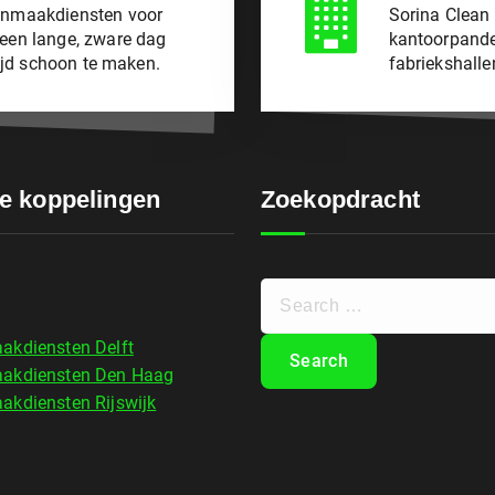
oonmaakdiensten voor
Sorina Clean 
 een lange, zware dag
kantoorpanden
tijd schoon te maken.
fabriekshalle
e koppelingen
Zoekopdracht
kdiensten Delft
akdiensten Den Haag
kdiensten Rijswijk