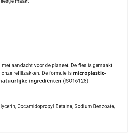
feestje maakt
met aandacht voor de planeet. De fles is gemaakt
microplastic-
 onze refillzakken. De formule is
natuurlijke ingrediënten
(ISO16128).
Glycerin, Cocamidopropyl Betaine, Sodium Benzoate,