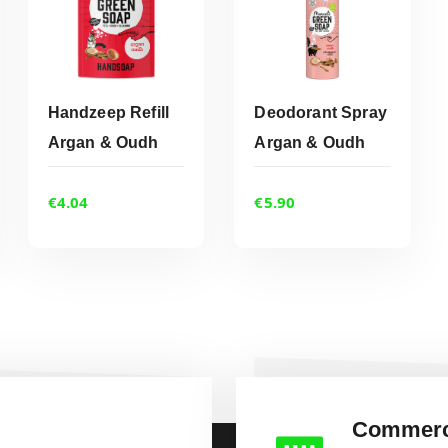
Handzeep Refill
Deodorant Spray
Argan & Oudh
Argan & Oudh
ADD TO CART
ADD TO CART
€
4.04
€
5.90
Commerc