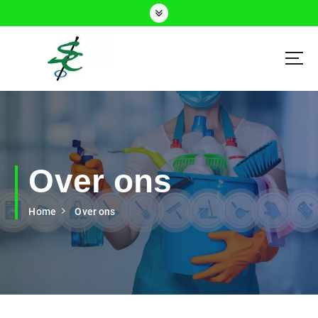
Schoonmaakdiensten Delft, Den Haag en Rijswijk
Over ons
Home
Over ons