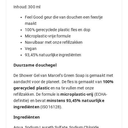
Inhoud: 300 ml
Feel Good geur die van douchen een feestje
maakt
100% gerecyclede plastic fles en dop
Microplastic-vrije formule
Navulbaar met onze refillzakken
Vegan
93,45% natuurlijke ingrediënten
Duurzame douchegel
De Shower Gel van Marcel’s Green Soap is gemaakt met
100%
aandacht voor de planeet. De fles is gemaakt van
gerecycled plastic
en na te vullen met onze
microplastic-vrij
refillzakken. De formule is
(ECHA-
minstens 93,45% natuurlijke
definitie) en bevat
ingrediënten
(ISO16128).
Ingrediënten
Aqua, Sodium Laureth Sulfate, Sodium Chloride,